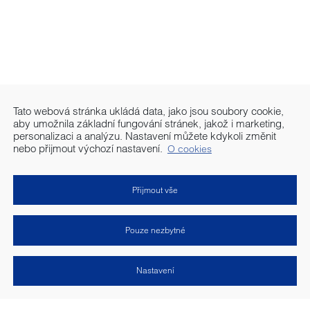
Tato webová stránka ukládá data, jako jsou soubory cookie,
aby umožnila základní fungování stránek, jakož i marketing,
personalizaci a analýzu. Nastavení můžete kdykoli změnit
nebo přijmout výchozí nastavení.
O cookies
Přijmout vše
Pouze nezbytné
Kontakt
Podmínky používání
Nastavení